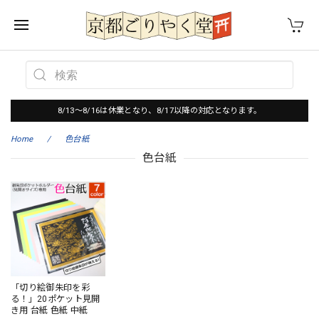
8/13～8/16は休業となり、8/17以降の対応となります。
Home
色台紙
色台紙
「切り絵御朱印を彩
る！」20ポケット見開
き用 台紙 色紙 中紙