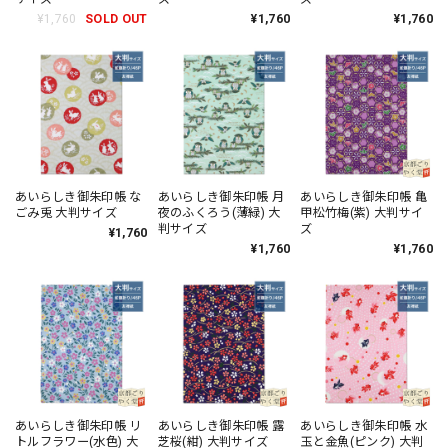
¥1,760
SOLD OUT
¥1,760
¥1,760
あいらしき御朱印帳 な
あいらしき御朱印帳 月
あいらしき御朱印帳 亀
ごみ兎 大判サイズ
夜のふくろう(薄緑) 大
甲松竹梅(紫) 大判サイ
判サイズ
ズ
¥1,760
¥1,760
¥1,760
あいらしき御朱印帳 リ
あいらしき御朱印帳 露
あいらしき御朱印帳 水
トルフラワー(水色) 大
芝桜(紺) 大判サイズ
玉と金魚(ピンク) 大判