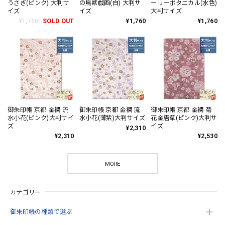
うさぎ(ピンク) 大判サ
の鳥獣戯画(白) 大判サ
ーリーボタニカル(水色)
イズ
イズ
大判サイズ
¥1,760
SOLD OUT
¥1,760
¥1,760
御朱印帳 京都 金襴 流
御朱印帳 京都 金襴 流
御朱印帳 京都 金襴 菊
水小花(ピンク)大判サイ
水小花(薄紫)大判サイズ
花金唐草(ピンク)大判サ
ズ
イズ
¥2,310
¥2,310
¥2,530
MORE
カテゴリー
御朱印帳の種類で選ぶ