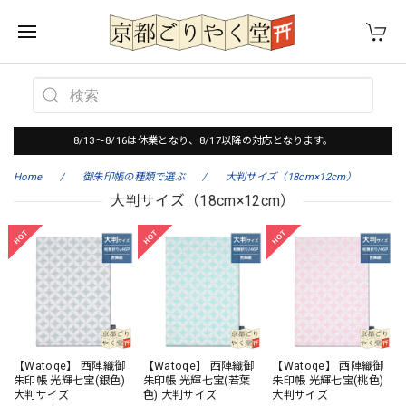
8/13～8/16は休業となり、8/17以降の対応となります。
Home
御朱印帳の種類で選ぶ
大判サイズ（18cm×12cm）
大判サイズ（18cm×12cm）
【Watoqe】 西陣織御
【Watoqe】 西陣織御
【Watoqe】 西陣織御
朱印帳 光輝七宝(銀色)
朱印帳 光輝七宝(若葉
朱印帳 光輝七宝(桃色)
大判サイズ
色) 大判サイズ
大判サイズ