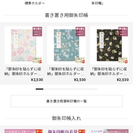
標準ホルダー
朱印帳」
書き置き用御朱印帳
「御朱印を貼らずに収
「御朱印を貼らずに収
「御朱印を貼らずに収
納」御朱印ホルダー 書
納」御朱印ホルダー 書
納」御朱印ホルダー 書
き置き用 ポケット 標
き置き用 ポケット 標
き置き用 ポケット 標
¥2,530
¥2,530
¥2,530
準サイズ 淡色丸模様に
準サイズ 寒桜に金霞
準サイズ 秋草に月うさ
桜(クリーム)
(青緑)
ぎ(黒)
書き置き用御朱印帳の一覧
御朱印帳入れ