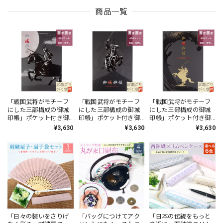
商品一覧
「戦国武将がモチーフ
「戦国武将がモチーフ
「戦国武将がモチーフ
にした三部構成の御城
にした三部構成の御城
にした三部構成の御城
印帳」ポケット付き御
印帳」ポケット付き御
印帳」ポケット付き御
城印帳《還(かん)》
城印帳《斬(ざん)》
城印帳《駆(かる)》
¥3,630
¥3,630
¥3,630
「日々の装いをさりげ
「バッグにつけてアク
「日本の伝統をもっと