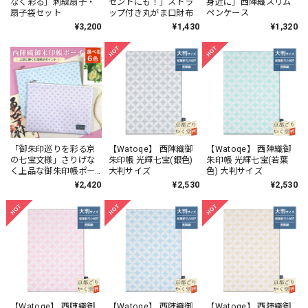
なく彩る」刺繍扇子・
セントにも！」ストラ
身近に」西陣織スリム
扇子袋セット
ップ付き丸がま口財布
ペンケース
¥3,200
¥1,430
¥1,320
「御朱印巡りを彩る京
【Watoqe】 西陣織御
【Watoqe】 西陣織御
の七宝文様」さりげな
朱印帳 光輝七宝(銀色)
朱印帳 光輝七宝(若葉
く上品な御朱印帳ポー
大判サイズ
色) 大判サイズ
チ
¥2,420
¥2,530
¥2,530
【Watoqe】 西陣織御
【Watoqe】 西陣織御
【Watoqe】 西陣織御