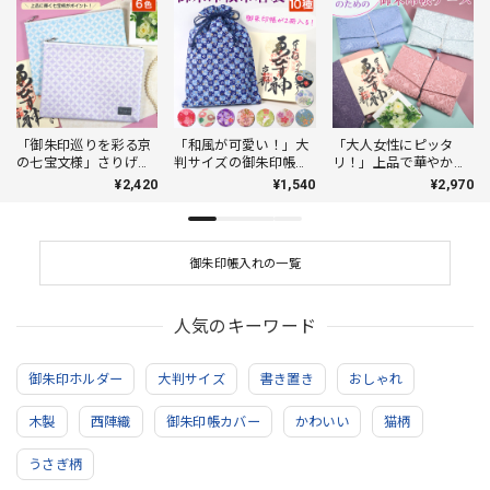
「御朱印巡りを彩る京
「和風が可愛い！」大
「大人女性にピッタ
の七宝文様」さりげな
判サイズの御朱印帳が
リ！」上品で華やかな
く上品な御朱印帳ポー
2冊入る巾着袋！
大人の御朱印帳ケース
¥2,420
¥1,540
¥2,970
チ
御朱印帳入れの一覧
人気のキーワード
御朱印ホルダー
大判サイズ
書き置き
おしゃれ
木製
西陣織
御朱印帳カバー
かわいい
猫柄
うさぎ柄