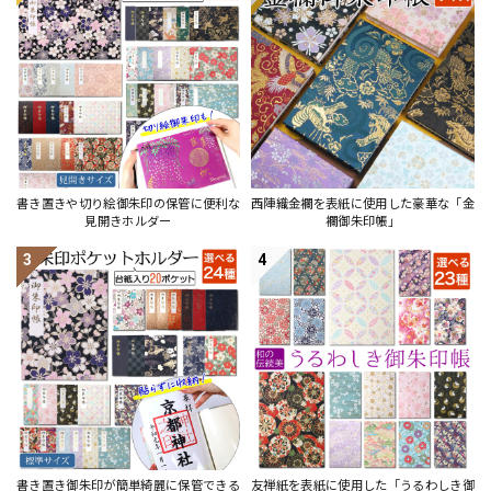
書き置きや切り絵御朱印の保管に便利な
西陣織金襴を表紙に使用した豪華な「金
見開きホルダー
襴御朱印帳」
3
4
書き置き御朱印が簡単綺麗に保管できる
友禅紙を表紙に使用した「うるわしき御