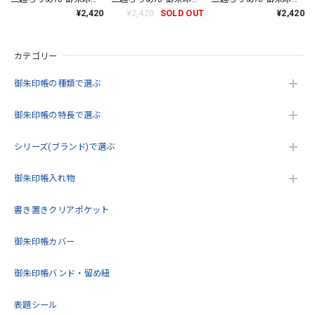
【手毬桜(アイボリー)】
【亀甲花文(黒)】
【青海波(ゴールド)】
¥2,420
¥2,420
SOLD OUT
¥2,420
カテゴリー
御朱印帳の種類で選ぶ
御朱印帳の特長で選ぶ
シリーズ(ブランド)で選ぶ
御朱印帳入れ物
書き置きクリアポケット
御朱印帳カバー
御朱印帳バンド・留め紐
表題シール