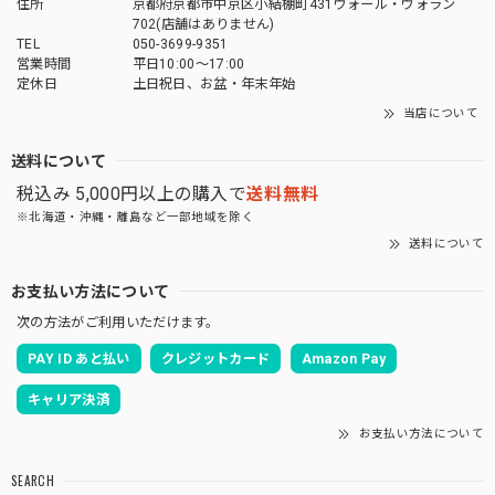
「御朱印帳を華やかに彩る」御朱印帳 水引ゴムバンド
住所
京都府京都市中京区小結棚町431ヴォール・ヴォラン
薄萌葱
702(店舗はありません)
2026/04/27
TEL
050-3699-9351
営業時間
平日10:00～17:00
定休日
土日祝日、お盆・年末年始
とても素敵な商品でした。 大切に使いたいと思います。 有
難うございました^ ^
当店について
送料について
この度は当店をご利用いただきありがとうござ
税込み 5,000円以上の購入で
送料無料
います。 お気に入りいただけてよかったです。
また機会がありましたらよろしくお願いいたし
※北海道・沖縄・離島など一部地域を除く
ます。
送料について
お支払い方法について
次の方法がご利用いただけます。
「御朱印を貼らずに収納」御朱印ホルダー 書き置き用 ポケット 見開きサイズ 桜づくし(紺)
PAY ID あと払い
クレジットカード
Amazon Pay
2026/03/19
キャリア決済
お支払い方法について
あいらしき御朱印帳 京の鳥獣戯画(白) 大判サイズ
SEARCH
2026/03/12