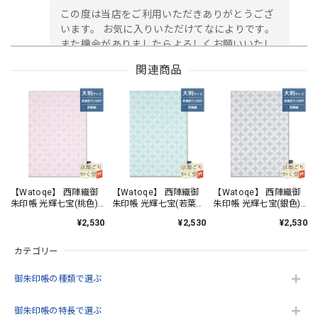
この度は当店をご利用いただきありがとうござ
います。 お気に入りいただけてなによりです。
また機会がありましたらよろしくお願いいたし
ます。
関連商品
御朱印帳 京都 金襴 龍虎(黒)大判サイズ
2026/05/24
初めて注文しました。 早速 届きました。 ありがとうござ
います。 日本伝統 西陣金襴の御朱印帳✨ 黒地に金銀糸の 龍
【Watoqe】 西陣織御
【Watoqe】 西陣織御
【Watoqe】 西陣織御
朱印帳 光輝七宝(桃色)
朱印帳 光輝七宝(若葉
朱印帳 光輝七宝(銀色)
虎デザイン豪華で美しい✨ 緑地の御朱印帳が欲しかったので
大判サイズ
色) 大判サイズ
大判サイズ
すが 残念。黒地も最高😀
¥2,530
¥2,530
¥2,530
カテゴリー
この度は当店をご利用いただきありがとうござ
います。 緑が品切れで申し訳ございません。 ま
御朱印帳の種類で選ぶ
た機会がありましたらよろしくお願いいたしま
す。
御朱印帳の特長で選ぶ