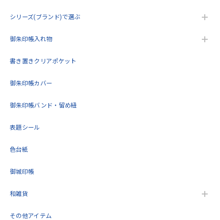
シリーズ(ブランド)で選ぶ
うるわしき御朱印帳 花七宝(クリーム) 大判サイズ
御朱印帳入れ物
2026/05/17
書き置きクリアポケット
こんにちは。今回2回目の購入をさせていただきました。こ
御朱印帳カバー
の度も迅速で丁寧な対応をいただきありがとうございまし
た。再入荷待ちをしていた商品を購入できてとても嬉しいで
す。これから大切に使用します！
御朱印帳バンド・留め紐
表題シール
この度は当店をご利用いただきありがとうござ
います。 再度のご購入誠にありがとうございま
色台紙
す。 また機会がありましたらよろしくお願いい
たします。
御城印帳
和雑貨
御朱印帳 京都 金襴 光彩梅(薄緑)大判サイズ
その他アイテム
2026/05/11