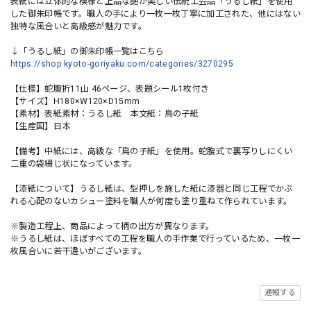
表紙には立体的な模様と上品な艶が美しい伝統工芸品「うるし紙」を使用
した御朱印帳です。職人の手により一枚一枚丁寧に加工された、他にはない
独特な風合いと高級感が魅力です。
↓「うるし紙」の御朱印帳一覧はこちら
https://shop.kyoto-goriyaku.com/categories/3270295
【仕様】蛇腹折11山 46ページ、表題シール1枚付き
【サイズ】H180×W120×D15mm
【素材】表紙素材：うるし紙 本文紙：鳥の子紙
【生産国】日本
【備考】中紙には、高級な「鳥の子紙」を使用。蛇腹式で裏写りしにくい
二重の袋綴じ状になっています。
【漆紙について】うるし紙は、型押しを施した紙に漆器と同じ工程でかぶ
れる心配のないカシュー塗料を職人が何度も塗り重ねて作られています。
※製造工程上、商品によって柄の出方が異なります。
※うるし紙は、ほぼすべての工程を職人の手作業で行っているため、一枚一
枚風合いに若干違いがございます。
通報する