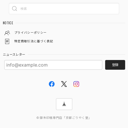
注文から２日後にはもう手元に届きました❗ ものすごく速い
対応で、びっくりしました ありがとうございました あと、
NOTICE
御朱印ポケット３枚入りが余分に入ってました これはお寺
参りするといろんな資料がもらえるので、そういうものを入
プライバシーポリシー
れるのに便利そうでとても有難いです
特定商取引法に基づく表記
この度は当店をご利用いただきありがとうござ
ニュースレター
います。 また機会がありましたらよろしくお願
登録
いいたします。
「御朱印を貼らずに収納」御朱印ホルダー 書き置き用 ポケット 標準サイズ 市松(墨色)
2026/03/03
© 御朱印帳専門店「京都ごりやく堂」
あいらしき御朱印帳 ガーリーボタニカル(水色) 大判サイズ