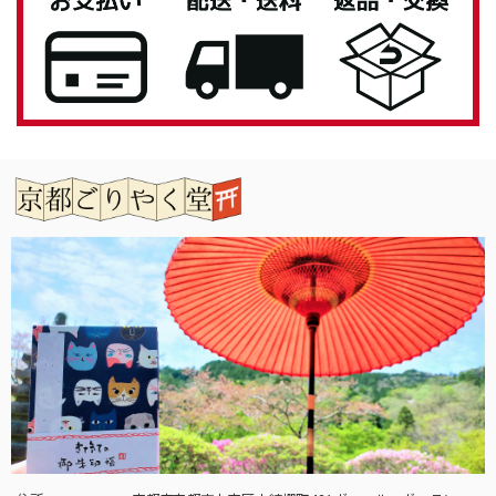
また機会がありましたらよろしくお願いいたし
ます。
「御朱印帳を華やかに彩る」御朱印帳 水引ゴムバンド
銀色
2026/04/27
息子へのプレゼントとして購入しました。 男性なのでシン
プルが良いと思い選びましたが、私もとても気に入ってしま
いました。 女性の方にもお勧めです。 有難うございまし
た。
この度は当店をご利用いただきありがとうござ
います。 また機会がありましたらよろしくお願
いいたします。