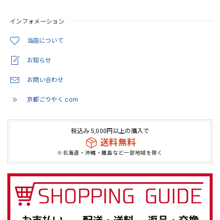
インフォメーション
とても綺麗でした。 いろんな思いを…COLORで観た価値に
変わってたように… 隙間を穴埋めするような感覚が安心感
当店について
に。 繋がってるように思います。
お知らせ
この度は当店をご利用いただきありがとうござ
お問い合わせ
います。 また機会がありましたらよろしくお願
いいたします。
京都ごりやく.com
税込み 5,000円以上の購入で
「御朱印を貼らずに収納」御朱印ホルダー 書き置き用 ポケット 標準サイズ 流れ藤に梅(紺)
送料無料
2026/05/07
※北海道・沖縄・離島など一部地域を除く
とても素敵な商品でした！自分用に欲しく購入です(*^^*)
この度は当店をご利用いただきありがとうござ
います。 お気に入りいただけてよかったです。