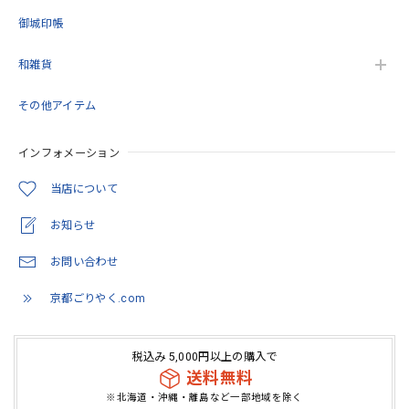
たします。
御城印帳
和雑貨
御朱印帳 京都 金襴 光彩梅(薄緑)大判サイズ
その他アイテム
2026/05/11
インフォメーション
とても綺麗でした。 いろんな思いを…COLORで観た価値に
変わってたように… 隙間を穴埋めするような感覚が安心感
当店について
に。 繋がってるように思います。
お知らせ
この度は当店をご利用いただきありがとうござ
お問い合わせ
います。 また機会がありましたらよろしくお願
いいたします。
京都ごりやく.com
税込み 5,000円以上の購入で
「御朱印を貼らずに収納」御朱印ホルダー 書き置き用 ポケット 標準サイズ 流れ藤に梅(紺)
送料無料
2026/05/07
※北海道・沖縄・離島など一部地域を除く