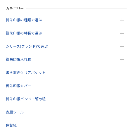
緑)
(クリーム)
(クリーム)
カテゴリー
この度は当店をご利用いただきありがとうござ
います。 緑が品切れで申し訳ございません。 ま
御朱印帳の種類で選ぶ
た機会がありましたらよろしくお願いいたしま
す。
御朱印帳の特長で選ぶ
シリーズ(ブランド)で選ぶ
うるわしき御朱印帳 花七宝(クリーム) 大判サイズ
御朱印帳入れ物
2026/05/17
書き置きクリアポケット
こんにちは。今回2回目の購入をさせていただきました。こ
御朱印帳カバー
の度も迅速で丁寧な対応をいただきありがとうございまし
た。再入荷待ちをしていた商品を購入できてとても嬉しいで
す。これから大切に使用します！
御朱印帳バンド・留め紐
表題シール
この度は当店をご利用いただきありがとうござ
います。 再度のご購入誠にありがとうございま
色台紙
す。 また機会がありましたらよろしくお願いい