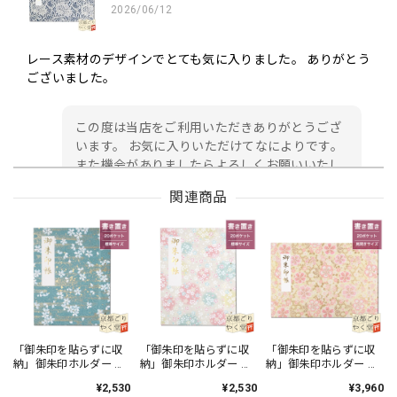
2026/06/12
レース素材のデザインでとても気に入りました。 ありがとう
ございました。
この度は当店をご利用いただきありがとうござ
います。 お気に入りいただけてなによりです。
また機会がありましたらよろしくお願いいたし
ます。
関連商品
御朱印帳 京都 金襴 龍虎(黒)大判サイズ
2026/05/24
初めて注文しました。 早速 届きました。 ありがとうござ
います。 日本伝統 西陣金襴の御朱印帳✨ 黒地に金銀糸の 龍
「御朱印を貼らずに収
「御朱印を貼らずに収
「御朱印を貼らずに収
納」御朱印ホルダー 書
納」御朱印ホルダー 書
納」御朱印ホルダー 書
虎デザイン豪華で美しい✨ 緑地の御朱印帳が欲しかったので
き置き用 ポケット 標準
き置き用 ポケット 標準
き置き用 ポケット 見開
すが 残念。黒地も最高😀
¥2,530
¥2,530
¥3,960
サイズ 寒桜に金霞(青
サイズ 淡色丸模様に桜
きサイズ 籠目文様に桜