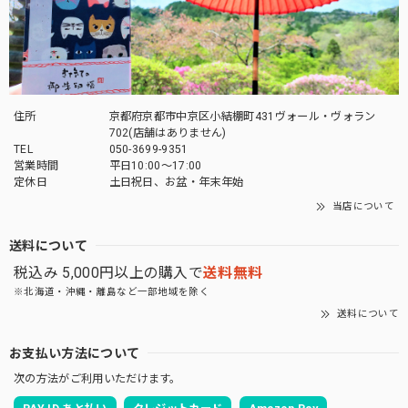
います。 また機会がありましたらよろしくお願
いいたします。
「御朱印帳を華やかに彩る」御朱印帳 水引ゴムバンド
住所
京都府京都市中京区小結棚町431ヴォール・ヴォラン
薄萌葱
702(店舗はありません)
2026/04/27
TEL
050-3699-9351
営業時間
平日10:00～17:00
定休日
土日祝日、お盆・年末年始
とても素敵な商品でした。 大切に使いたいと思います。 有
難うございました^ ^
当店について
送料について
この度は当店をご利用いただきありがとうござ
税込み 5,000円以上の購入で
送料無料
います。 お気に入りいただけてよかったです。
また機会がありましたらよろしくお願いいたし
※北海道・沖縄・離島など一部地域を除く
ます。
送料について
お支払い方法について
次の方法がご利用いただけます。
「御朱印を貼らずに収納」御朱印ホルダー 書き置き用 ポケット 見開きサイズ 桜づくし(紺)