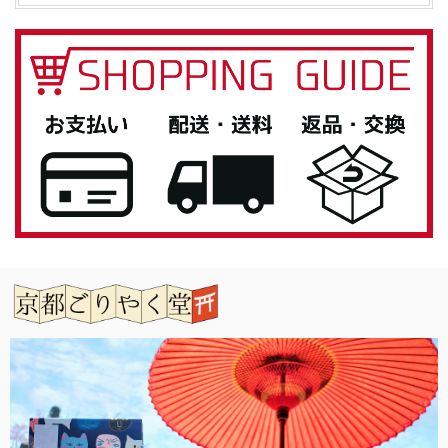
とても素敵な商品でした！自分用に欲しく購入です(*^^*)
この度は当店をご利用いただきありがとうござ
います。 お気に入りいただけてよかったです。
また機会がありましたらよろしくお願いいたし
ます。
「御朱印帳を華やかに彩る」御朱印帳 水引ゴムバンド
銀色
2026/04/27
息子へのプレゼントとして購入しました。 男性なのでシン
プルが良いと思い選びましたが、私もとても気に入ってしま
いました。 女性の方にもお勧めです。 有難うございまし
た。
この度は当店をご利用いただきありがとうござ