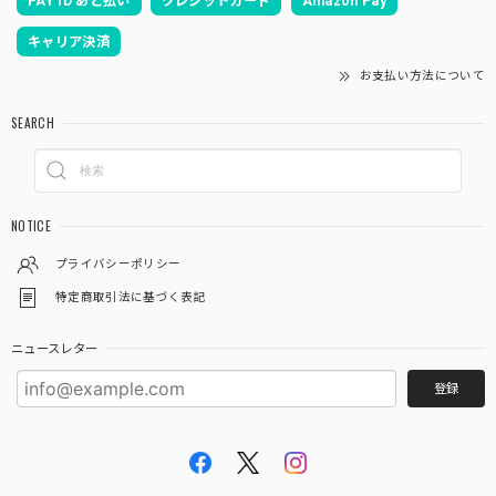
PAY ID あと払い
クレジットカード
Amazon Pay
2026/03/19
キャリア決済
お支払い方法について
あいらしき御朱印帳 京の鳥獣戯画(白) 大判サイズ
SEARCH
2026/03/12
注文から２日後にはもう手元に届きました❗ ものすごく速い
対応で、びっくりしました ありがとうございました あと、
NOTICE
御朱印ポケット３枚入りが余分に入ってました これはお寺
参りするといろんな資料がもらえるので、そういうものを入
プライバシーポリシー
れるのに便利そうでとても有難いです
特定商取引法に基づく表記
この度は当店をご利用いただきありがとうござ
ニュースレター
います。 また機会がありましたらよろしくお願
登録
いいたします。
「御朱印を貼らずに収納」御朱印ホルダー 書き置き用 ポケット 標準サイズ 市松(墨色)