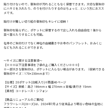
貼り付けないので、御朱印が汚れることもなく保管できます。大切な御朱印
にハサミを入れたり、のりを付けたりするのはちょっと...という方におスス
メです。
貼付けが難しい切り絵の御朱印もキレイに収納！
御朱印を貼らずに、ポケットに保管するので出し入れも自由自在！後から
並べ替えたりすることも可能。
社寺のご朱印だけでなく神社の由緒書きやお寺のパンフレット、おみくじ
なども入れることができます。
〜サイズに関する注意事項〜
【※※※以下注意事項を了承の上ご購入ください※※※】
※一部大きな御朱印は、ポケットに入らない場合があります。（収納できる
御朱印サイズ：170×230mmまで）
【仕様】20ポケット(台紙入り)※両面40ページ
【サイズ】表紙：高さ 186mm x 幅 270mm x 背幅/奥行き 15mm
【素材】コードレース・シフォン
【商品リニューアルのご案内】
フラワーレース(ローズ)は、2024年7月より従来品より明るい色味の生地に