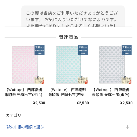
この度は当店をご利用いただきありがとうござ
います。 お気に入りいただけてなによりです。
また機会がありましたらよろしくお願いいたし
ます。
関連商品
御朱印帳 京都 金襴 龍虎(黒)大判サイズ
2026/05/24
初めて注文しました。 早速 届きました。 ありがとうござ
います。 日本伝統 西陣金襴の御朱印帳✨ 黒地に金銀糸の 龍
【Watoqe】 西陣織御
【Watoqe】 西陣織御
【Watoqe】 西陣織御
朱印帳 光輝七宝(桃色)
朱印帳 光輝七宝(若葉
朱印帳 光輝七宝(銀色)
虎デザイン豪華で美しい✨ 緑地の御朱印帳が欲しかったので
大判サイズ
色) 大判サイズ
大判サイズ
すが 残念。黒地も最高😀
¥2,530
¥2,530
¥2,530
カテゴリー
この度は当店をご利用いただきありがとうござ
います。 緑が品切れで申し訳ございません。 ま
御朱印帳の種類で選ぶ
た機会がありましたらよろしくお願いいたしま