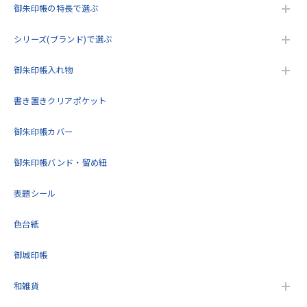
す。
御朱印帳の特長で選ぶ
シリーズ(ブランド)で選ぶ
うるわしき御朱印帳 花七宝(クリーム) 大判サイズ
御朱印帳入れ物
2026/05/17
書き置きクリアポケット
こんにちは。今回2回目の購入をさせていただきました。こ
御朱印帳カバー
の度も迅速で丁寧な対応をいただきありがとうございまし
た。再入荷待ちをしていた商品を購入できてとても嬉しいで
す。これから大切に使用します！
御朱印帳バンド・留め紐
表題シール
この度は当店をご利用いただきありがとうござ
います。 再度のご購入誠にありがとうございま
色台紙
す。 また機会がありましたらよろしくお願いい
たします。
御城印帳
和雑貨