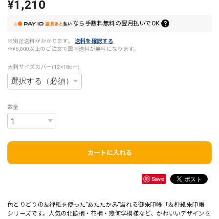
¥1,210
なら
手数料無料の
翌月払いでOK
※別途送料がかかります。
送料を確認する
※¥5,000以上のご注文で国内送料が無料になります。
大判サイズカバー(12×18cm)
数量
カートに入れる
Save
色とりどりの友禅紙を使った”あたたかみ”溢れる御朱印帳「友禅紙朱印帳」
シリーズです。人気の北欧柄・花柄・幾何学模様など、かわいいデザインを