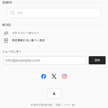
SEARCH
2026/03/12
注文から２日後にはもう手元に届きました❗ ものすごく速い
対応で、びっくりしました ありがとうございました あと、
NOTICE
御朱印ポケット３枚入りが余分に入ってました これはお寺
参りするといろんな資料がもらえるので、そういうものを入
プライバシーポリシー
れるのに便利そうでとても有難いです
特定商取引法に基づく表記
この度は当店をご利用いただきありがとうござ
ニュースレター
います。 また機会がありましたらよろしくお願
登録
いいたします。
「御朱印を貼らずに収納」御朱印ホルダー 書き置き用 ポケット 標準サイズ 市松(墨色)
2026/03/03
© 御朱印帳専門店「京都ごりやく堂」