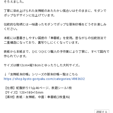
そろえました。
丁寧に染め上げられた友禅紙のあたたかい風合いはそのままに、モダンで
ポップなデザインに仕上げています。
伝統的な和柄とは一味違ったモダンでポップな御朱印帳をどうぞお楽しみ
ください。
本紙には墨書きしやすい国産の「奉書紙」を使用。昔ながらの伝統技法で
二重構造になっており、裏写りしにくくなっています。
表紙から本紙まで、ひとつひとつ職人の手作業により丁寧に、すべて国内で
作られています。
サイズは横12cm×縦18cmとゆったりした大判サイズ。
↓「友禅紙朱印帳」シリーズの御朱印帳一覧はこちら
https://shop.kyoto-goriyaku.com/categories/4983632
【仕様】蛇腹折り11山46ページ、表題シール1枚
【サイズ】120×180×15mm
【素材】表紙：友禅紙、中面：奉書紙(2枚重ね)
通報する