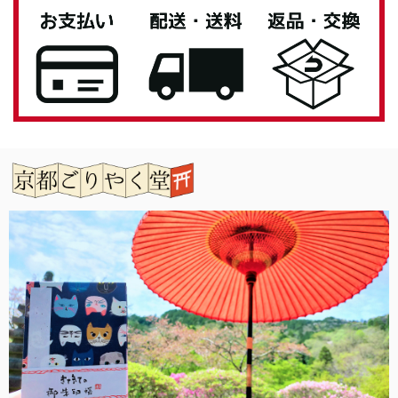
います。 お気に入りいただけてよかったです。
また機会がありましたらよろしくお願いいたし
ます。
「御朱印帳を華やかに彩る」御朱印帳 水引ゴムバンド
銀色
2026/04/27
息子へのプレゼントとして購入しました。 男性なのでシン
プルが良いと思い選びましたが、私もとても気に入ってしま
いました。 女性の方にもお勧めです。 有難うございまし
た。
この度は当店をご利用いただきありがとうござ
います。 また機会がありましたらよろしくお願
いいたします。