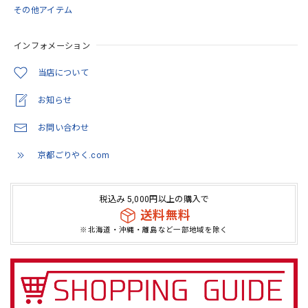
御朱印帳 京都 金襴 光彩梅(薄緑)大判サイズ
その他アイテム
2026/05/11
インフォメーション
とても綺麗でした。 いろんな思いを…COLORで観た価値に
変わってたように… 隙間を穴埋めするような感覚が安心感
当店について
に。 繋がってるように思います。
お知らせ
この度は当店をご利用いただきありがとうござ
お問い合わせ
います。 また機会がありましたらよろしくお願
いいたします。
京都ごりやく.com
税込み 5,000円以上の購入で
「御朱印を貼らずに収納」御朱印ホルダー 書き置き用 ポケット 標準サイズ 流れ藤に梅(紺)
送料無料
2026/05/07
※北海道・沖縄・離島など一部地域を除く
とても素敵な商品でした！自分用に欲しく購入です(*^^*)
この度は当店をご利用いただきありがとうござ