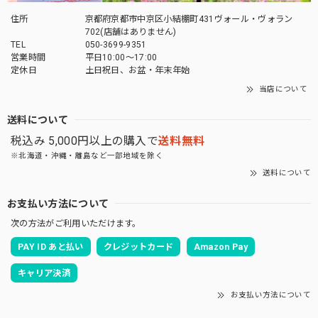
「御朱印帳を華やかに彩る」御朱印帳 水引ゴムバンド
住所
京都府京都市中京区小結棚町431ヴォール・ヴォラン
薄萌葱
702(店舗はありません)
2026/04/27
TEL
050-3699-9351
営業時間
平日10:00～17:00
定休日
土日祝日、お盆・年末年始
とても素敵な商品でした。 大切に使いたいと思います。 有
難うございました^ ^
当店について
送料について
この度は当店をご利用いただきありがとうござ
税込み 5,000円以上の購入で
送料無料
います。 お気に入りいただけてよかったです。
また機会がありましたらよろしくお願いいたし
※北海道・沖縄・離島など一部地域を除く
ます。
送料について
お支払い方法について
次の方法がご利用いただけます。
「御朱印を貼らずに収納」御朱印ホルダー 書き置き用 ポケット 見開きサイズ 桜づくし(紺)
PAY ID あと払い
クレジットカード
Amazon Pay
2026/03/19
キャリア決済
お支払い方法について
あいらしき御朱印帳 京の鳥獣戯画(白) 大判サイズ