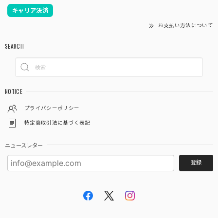
キャリア決済
お支払い方法について
あいらしき御朱印帳 京の鳥獣戯画(白) 大判サイズ
SEARCH
2026/03/12
注文から２日後にはもう手元に届きました❗ ものすごく速い
対応で、びっくりしました ありがとうございました あと、
NOTICE
御朱印ポケット３枚入りが余分に入ってました これはお寺
参りするといろんな資料がもらえるので、そういうものを入
プライバシーポリシー
れるのに便利そうでとても有難いです
特定商取引法に基づく表記
この度は当店をご利用いただきありがとうござ
ニュースレター
います。 また機会がありましたらよろしくお願
登録
いいたします。
「御朱印を貼らずに収納」御朱印ホルダー 書き置き用 ポケット 標準サイズ 市松(墨色)
2026/03/03