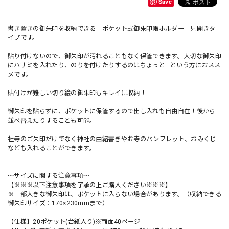
Save
書き置きの御朱印を収納できる「ポケット式御朱印帳ホルダー」見開きタ
イプです。
貼り付けないので、御朱印が汚れることもなく保管できます。大切な御朱印
にハサミを入れたり、のりを付けたりするのはちょっと...という方におスス
メです。
貼付けが難しい切り絵の御朱印もキレイに収納！
御朱印を貼らずに、ポケットに保管するので出し入れも自由自在！後から
並べ替えたりすることも可能。
社寺のご朱印だけでなく神社の由緒書きやお寺のパンフレット、おみくじ
なども入れることができます。
〜サイズに関する注意事項〜
【※※※以下注意事項を了承の上ご購入ください※※※】
※一部大きな御朱印は、ポケットに入らない場合があります。（収納できる
御朱印サイズ：170×230mmまで）
【仕様】20ポケット(台紙入り)※両面40ページ