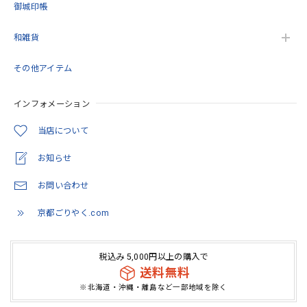
御城印帳
和雑貨
御朱印帳 京都 金襴 光彩梅(薄緑)大判サイズ
その他アイテム
2026/05/11
インフォメーション
とても綺麗でした。 いろんな思いを…COLORで観た価値に
変わってたように… 隙間を穴埋めするような感覚が安心感
当店について
に。 繋がってるように思います。
お知らせ
この度は当店をご利用いただきありがとうござ
お問い合わせ
います。 また機会がありましたらよろしくお願
いいたします。
京都ごりやく.com
税込み 5,000円以上の購入で
「御朱印を貼らずに収納」御朱印ホルダー 書き置き用 ポケット 標準サイズ 流れ藤に梅(紺)
送料無料
2026/05/07
※北海道・沖縄・離島など一部地域を除く