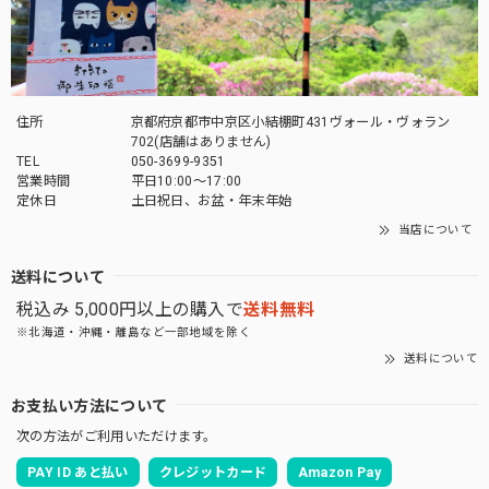
いいたします。
「御朱印帳を華やかに彩る」御朱印帳 水引ゴムバンド
住所
京都府京都市中京区小結棚町431ヴォール・ヴォラン
薄萌葱
702(店舗はありません)
2026/04/27
TEL
050-3699-9351
営業時間
平日10:00～17:00
定休日
土日祝日、お盆・年末年始
とても素敵な商品でした。 大切に使いたいと思います。 有
難うございました^ ^
当店について
送料について
この度は当店をご利用いただきありがとうござ
税込み 5,000円以上の購入で
送料無料
います。 お気に入りいただけてよかったです。
また機会がありましたらよろしくお願いいたし
※北海道・沖縄・離島など一部地域を除く
ます。
送料について
お支払い方法について
次の方法がご利用いただけます。
「御朱印を貼らずに収納」御朱印ホルダー 書き置き用 ポケット 見開きサイズ 桜づくし(紺)
PAY ID あと払い
クレジットカード
Amazon Pay
2026/03/19