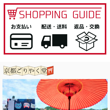
とても素敵な商品でした！自分用に欲しく購入です(*^^*)
この度は当店をご利用いただきありがとうござ
います。 お気に入りいただけてよかったです。
また機会がありましたらよろしくお願いいたし
ます。
「御朱印帳を華やかに彩る」御朱印帳 水引ゴムバンド
銀色
2026/04/27
息子へのプレゼントとして購入しました。 男性なのでシン
プルが良いと思い選びましたが、私もとても気に入ってしま
いました。 女性の方にもお勧めです。 有難うございまし
た。
この度は当店をご利用いただきありがとうござ
います。 また機会がありましたらよろしくお願