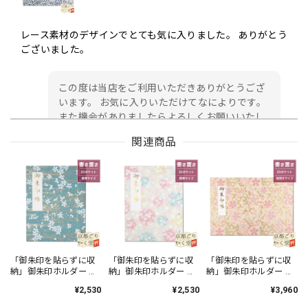
レース素材のデザインでとても気に入りました。 ありがとう
ございました。
この度は当店をご利用いただきありがとうござ
います。 お気に入りいただけてなによりです。
また機会がありましたらよろしくお願いいたし
ます。
関連商品
御朱印帳 京都 金襴 龍虎(黒)大判サイズ
2026/05/24
初めて注文しました。 早速 届きました。 ありがとうござ
います。 日本伝統 西陣金襴の御朱印帳✨ 黒地に金銀糸の 龍
「御朱印を貼らずに収
「御朱印を貼らずに収
「御朱印を貼らずに収
納」御朱印ホルダー 書
納」御朱印ホルダー 書
納」御朱印ホルダー 書
虎デザイン豪華で美しい✨ 緑地の御朱印帳が欲しかったので
き置き用 ポケット 標準
き置き用 ポケット 標準
き置き用 ポケット 見開
すが 残念。黒地も最高😀
¥2,530
¥2,530
¥3,960
サイズ 寒桜に金霞(青
サイズ 淡色丸模様に桜
きサイズ 籠目文様に桜
緑)
(クリーム)
(クリーム)