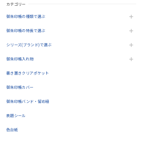
カテゴリー
この度は当店をご利用いただきありがとうござ
います。 緑が品切れで申し訳ございません。 ま
御朱印帳の種類で選ぶ
た機会がありましたらよろしくお願いいたしま
す。
御朱印帳の特長で選ぶ
シリーズ(ブランド)で選ぶ
うるわしき御朱印帳 花七宝(クリーム) 大判サイズ
御朱印帳入れ物
2026/05/17
書き置きクリアポケット
こんにちは。今回2回目の購入をさせていただきました。こ
御朱印帳カバー
の度も迅速で丁寧な対応をいただきありがとうございまし
た。再入荷待ちをしていた商品を購入できてとても嬉しいで
す。これから大切に使用します！
御朱印帳バンド・留め紐
表題シール
この度は当店をご利用いただきありがとうござ
います。 再度のご購入誠にありがとうございま
色台紙
す。 また機会がありましたらよろしくお願いい
たします。