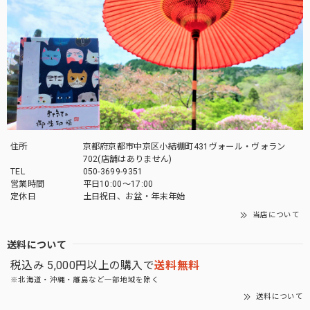
た。
この度は当店をご利用いただきありがとうござ
います。 また機会がありましたらよろしくお願
いいたします。
「御朱印帳を華やかに彩る」御朱印帳 水引ゴムバンド
住所
京都府京都市中京区小結棚町431ヴォール・ヴォラン
薄萌葱
702(店舗はありません)
2026/04/27
TEL
050-3699-9351
営業時間
平日10:00～17:00
定休日
土日祝日、お盆・年末年始
とても素敵な商品でした。 大切に使いたいと思います。 有
難うございました^ ^
当店について
送料について
この度は当店をご利用いただきありがとうござ
税込み 5,000円以上の購入で
送料無料
います。 お気に入りいただけてよかったです。
また機会がありましたらよろしくお願いいたし
※北海道・沖縄・離島など一部地域を除く
ます。
送料について