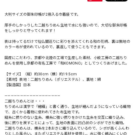
大判サイズの御朱印帳が2冊入る巾着袋です。
厚手のしかっりした二越ちりめん生地で水にも強いので、大切な御朱印帳
をしっかりと守ってくれます！
表は持ってるだけで社仏閣巡りに彩りを添えてくれる和の花柄、裏は無地の
カラー布が使われているので、裏返して使うこともできます。
国産にこだわり、京都や北陸の工場で生産した素材、小紋工房の二越ちり
めんを使用し京都の有名工房で「和KOMONO」としてつくりあげました。
【サイズ】（縦）約30cｍ（横）約19.5cｍ
【素材】表地：二越ちりめん（ポリエステル）、裏地：綿
【製造国】日本
——————————————————
二越ちりめんとは・・・
ちりめんは漢字で「縮緬」と書く通り、生地が縮んだようになっている織物
で、古くから着物に使われてきた布生地です。
縦糸に撚りのない生糸、横糸に強い撚りをかけた生糸を交互に織り込み、
後に撚りを戻すことによって、生地の表面に凹凸状のシボができた織物。
二越ちりめんは、横糸を2本おきに織り込んでいるので、シボが高くふんわ
りとした風合い。またポリエステル素材を使用し、水に強く縮みにくいの