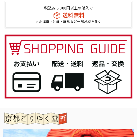
税込み 5,000円以上の購入で
「御朱印を貼らずに収納」御朱印ホルダー 書き置き用 ポケット 標準サイズ 流れ藤に梅(紺)
送料無料
2026/05/07
※北海道・沖縄・離島など一部地域を除く
とても素敵な商品でした！自分用に欲しく購入です(*^^*)
この度は当店をご利用いただきありがとうござ
います。 お気に入りいただけてよかったです。
また機会がありましたらよろしくお願いいたし
ます。
「御朱印帳を華やかに彩る」御朱印帳 水引ゴムバンド
銀色
2026/04/27
息子へのプレゼントとして購入しました。 男性なのでシン
プルが良いと思い選びましたが、私もとても気に入ってしま
いました。 女性の方にもお勧めです。 有難うございまし