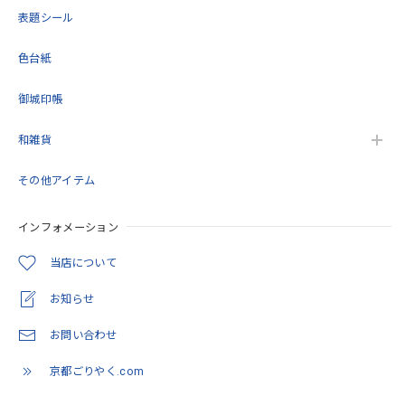
表題シール
この度は当店をご利用いただきありがとうござ
います。 再度のご購入誠にありがとうございま
色台紙
す。 また機会がありましたらよろしくお願いい
たします。
御城印帳
和雑貨
御朱印帳 京都 金襴 光彩梅(薄緑)大判サイズ
その他アイテム
2026/05/11
インフォメーション
とても綺麗でした。 いろんな思いを…COLORで観た価値に
変わってたように… 隙間を穴埋めするような感覚が安心感
当店について
に。 繋がってるように思います。
お知らせ
この度は当店をご利用いただきありがとうござ
お問い合わせ
います。 また機会がありましたらよろしくお願
いいたします。
京都ごりやく.com