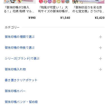
初めて注文しました。 早速 届きました。 ありがとうござ
います。 日本伝統 西陣金襴の御朱印帳✨ 黒地に金銀糸の 龍
「御朱印帳が2冊入
「和風が可愛い！」大
「御朱印巡りを彩る京
る！」花柄 和柄 マルチ
判サイズの御朱印帳が2
の七宝文様」さりげな
虎デザイン豪華で美しい✨ 緑地の御朱印帳が欲しかったので
ポーチ ストラップ付き
冊入る巾着袋！
く上品な御朱印帳ポー
すが 残念。黒地も最高😀
¥990
¥1,540
¥2,420
チ
カテゴリー
この度は当店をご利用いただきありがとうござ
います。 緑が品切れで申し訳ございません。 ま
御朱印帳の種類で選ぶ
た機会がありましたらよろしくお願いいたしま
す。
御朱印帳の特長で選ぶ
シリーズ(ブランド)で選ぶ
うるわしき御朱印帳 花七宝(クリーム) 大判サイズ
御朱印帳入れ物
2026/05/17
書き置きクリアポケット
こんにちは。今回2回目の購入をさせていただきました。こ
御朱印帳カバー
の度も迅速で丁寧な対応をいただきありがとうございまし
た。再入荷待ちをしていた商品を購入できてとても嬉しいで
す。これから大切に使用します！
御朱印帳バンド・留め紐