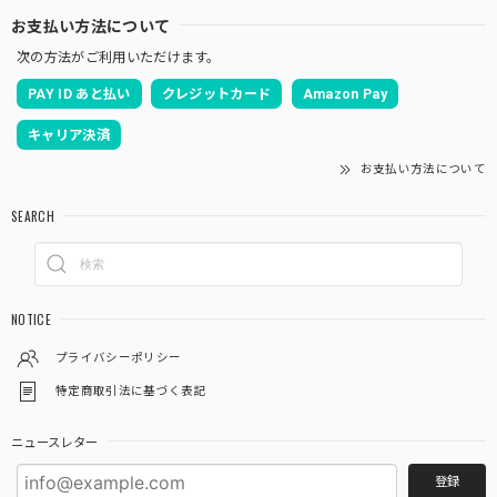
お支払い方法について
次の方法がご利用いただけます。
「御朱印を貼らずに収納」御朱印ホルダー 書き置き用 ポケット 見開きサイズ 桜づくし(紺)
PAY ID あと払い
クレジットカード
Amazon Pay
2026/03/19
キャリア決済
お支払い方法について
あいらしき御朱印帳 京の鳥獣戯画(白) 大判サイズ
SEARCH
2026/03/12
注文から２日後にはもう手元に届きました❗ ものすごく速い
対応で、びっくりしました ありがとうございました あと、
NOTICE
御朱印ポケット３枚入りが余分に入ってました これはお寺
参りするといろんな資料がもらえるので、そういうものを入
プライバシーポリシー
れるのに便利そうでとても有難いです
特定商取引法に基づく表記
この度は当店をご利用いただきありがとうござ
ニュースレター
います。 また機会がありましたらよろしくお願
登録
いいたします。