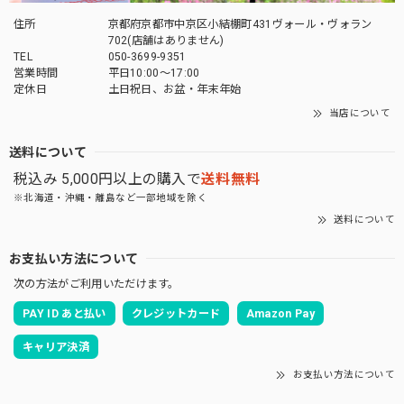
「御朱印帳を華やかに彩る」御朱印帳 水引ゴムバンド
住所
京都府京都市中京区小結棚町431ヴォール・ヴォラン
薄萌葱
702(店舗はありません)
2026/04/27
TEL
050-3699-9351
営業時間
平日10:00～17:00
定休日
土日祝日、お盆・年末年始
とても素敵な商品でした。 大切に使いたいと思います。 有
難うございました^ ^
当店について
送料について
この度は当店をご利用いただきありがとうござ
税込み 5,000円以上の購入で
送料無料
います。 お気に入りいただけてよかったです。
また機会がありましたらよろしくお願いいたし
※北海道・沖縄・離島など一部地域を除く
ます。
送料について
お支払い方法について
次の方法がご利用いただけます。
「御朱印を貼らずに収納」御朱印ホルダー 書き置き用 ポケット 見開きサイズ 桜づくし(紺)
PAY ID あと払い
クレジットカード
Amazon Pay
2026/03/19
キャリア決済
お支払い方法について
あいらしき御朱印帳 京の鳥獣戯画(白) 大判サイズ