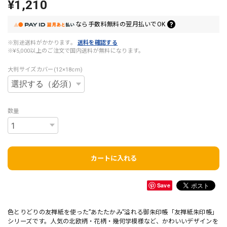
¥1,210
なら
手数料無料の
翌月払いでOK
※別途送料がかかります。
送料を確認する
※¥5,000以上のご注文で国内送料が無料になります。
大判サイズカバー(12×18cm)
数量
カートに入れる
Save
色とりどりの友禅紙を使った”あたたかみ”溢れる御朱印帳「友禅紙朱印帳」
シリーズです。人気の北欧柄・花柄・幾何学模様など、かわいいデザインを