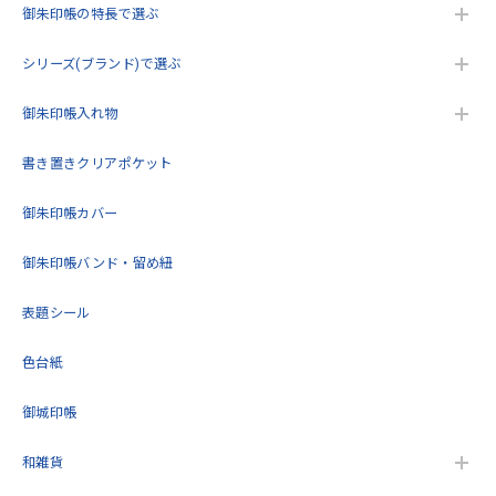
す。
御朱印帳の特長で選ぶ
シリーズ(ブランド)で選ぶ
うるわしき御朱印帳 花七宝(クリーム) 大判サイズ
御朱印帳入れ物
2026/05/17
書き置きクリアポケット
こんにちは。今回2回目の購入をさせていただきました。こ
御朱印帳カバー
の度も迅速で丁寧な対応をいただきありがとうございまし
た。再入荷待ちをしていた商品を購入できてとても嬉しいで
す。これから大切に使用します！
御朱印帳バンド・留め紐
表題シール
この度は当店をご利用いただきありがとうござ
います。 再度のご購入誠にありがとうございま
色台紙
す。 また機会がありましたらよろしくお願いい
たします。
御城印帳
和雑貨