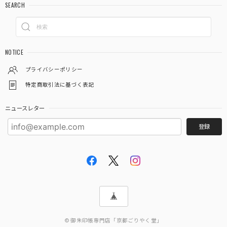
SEARCH
2026/03/12
注文から２日後にはもう手元に届きました❗ ものすごく速い
対応で、びっくりしました ありがとうございました あと、
NOTICE
御朱印ポケット３枚入りが余分に入ってました これはお寺
参りするといろんな資料がもらえるので、そういうものを入
プライバシーポリシー
れるのに便利そうでとても有難いです
特定商取引法に基づく表記
この度は当店をご利用いただきありがとうござ
ニュースレター
います。 また機会がありましたらよろしくお願
登録
いいたします。
「御朱印を貼らずに収納」御朱印ホルダー 書き置き用 ポケット 標準サイズ 市松(墨色)
2026/03/03
© 御朱印帳専門店「京都ごりやく堂」