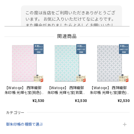
この度は当店をご利用いただきありがとうござ
います。 お気に入りいただけてなによりです。
また機会がありましたらよろしくお願いいたし
ます。
関連商品
御朱印帳 京都 金襴 龍虎(黒)大判サイズ
2026/05/24
初めて注文しました。 早速 届きました。 ありがとうござ
います。 日本伝統 西陣金襴の御朱印帳✨ 黒地に金銀糸の 龍
【Watoqe】 西陣織御
【Watoqe】 西陣織御
【Watoqe】 西陣織御
朱印帳 光輝七宝(桃色)
朱印帳 光輝七宝(若葉
朱印帳 光輝七宝(銀色)
虎デザイン豪華で美しい✨ 緑地の御朱印帳が欲しかったので
大判サイズ
色) 大判サイズ
大判サイズ
すが 残念。黒地も最高😀
¥2,530
¥2,530
¥2,530
カテゴリー
この度は当店をご利用いただきありがとうござ
います。 緑が品切れで申し訳ございません。 ま
御朱印帳の種類で選ぶ
た機会がありましたらよろしくお願いいたしま