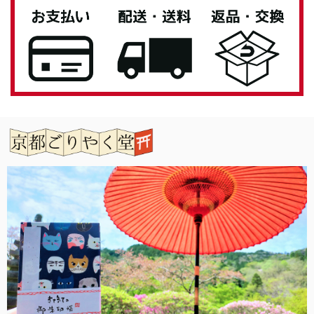
います。 お気に入りいただけてよかったです。
また機会がありましたらよろしくお願いいたし
ます。
「御朱印帳を華やかに彩る」御朱印帳 水引ゴムバンド
銀色
2026/04/27
息子へのプレゼントとして購入しました。 男性なのでシン
プルが良いと思い選びましたが、私もとても気に入ってしま
いました。 女性の方にもお勧めです。 有難うございまし
た。
この度は当店をご利用いただきありがとうござ
います。 また機会がありましたらよろしくお願
いいたします。