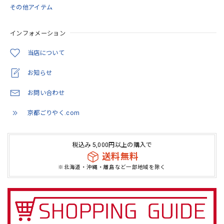
御朱印帳 京都 金襴 光彩梅(薄緑)大判サイズ
その他アイテム
2026/05/11
インフォメーション
とても綺麗でした。 いろんな思いを…COLORで観た価値に
変わってたように… 隙間を穴埋めするような感覚が安心感
当店について
に。 繋がってるように思います。
お知らせ
この度は当店をご利用いただきありがとうござ
お問い合わせ
います。 また機会がありましたらよろしくお願
いいたします。
京都ごりやく.com
税込み 5,000円以上の購入で
「御朱印を貼らずに収納」御朱印ホルダー 書き置き用 ポケット 標準サイズ 流れ藤に梅(紺)
送料無料
2026/05/07
※北海道・沖縄・離島など一部地域を除く
とても素敵な商品でした！自分用に欲しく購入です(*^^*)
この度は当店をご利用いただきありがとうござ