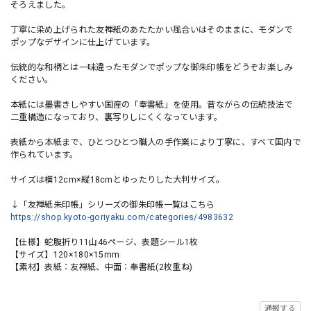
そろえました。
丁寧に染め上げられた友禅紙のあたたかい風合いはそのままに、モダンで
ポップなデザインに仕上げています。
伝統的な和柄とは一味違ったモダンでポップな御朱印帳をどうぞお楽しみ
ください。
本紙には墨書きしやすい国産の「奉書紙」を使用。昔ながらの伝統技法で
二重構造になっており、裏写りしにくくなっています。
表紙から本紙まで、ひとつひとつ職人の手作業により丁寧に、すべて国内で
作られています。
サイズは横12cm×縦18cmとゆったりした大判サイズ。
↓「友禅紙朱印帳」シリーズの御朱印帳一覧はこちら
https://shop.kyoto-goriyaku.com/categories/4983632
【仕様】蛇腹折り11山46ページ、表題シール1枚
【サイズ】120×180×15mm
【素材】表紙：友禅紙、中面：奉書紙(2枚重ね)
通報する