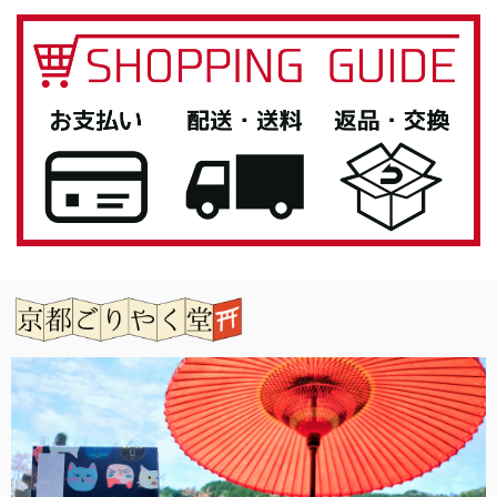
とても素敵な商品でした！自分用に欲しく購入です(*^^*)
この度は当店をご利用いただきありがとうござ
います。 お気に入りいただけてよかったです。
また機会がありましたらよろしくお願いいたし
ます。
「御朱印帳を華やかに彩る」御朱印帳 水引ゴムバンド
銀色
2026/04/27
息子へのプレゼントとして購入しました。 男性なのでシン
プルが良いと思い選びましたが、私もとても気に入ってしま
いました。 女性の方にもお勧めです。 有難うございまし
た。
この度は当店をご利用いただきありがとうござ
います。 また機会がありましたらよろしくお願