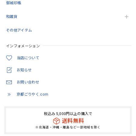
御城印帳
和雑貨
御朱印帳 京都 金襴 光彩梅(薄緑)大判サイズ
その他アイテム
2026/05/11
インフォメーション
とても綺麗でした。 いろんな思いを…COLORで観た価値に
変わってたように… 隙間を穴埋めするような感覚が安心感
当店について
に。 繋がってるように思います。
お知らせ
この度は当店をご利用いただきありがとうござ
お問い合わせ
います。 また機会がありましたらよろしくお願
いいたします。
京都ごりやく.com
税込み 5,000円以上の購入で
「御朱印を貼らずに収納」御朱印ホルダー 書き置き用 ポケット 標準サイズ 流れ藤に梅(紺)
送料無料
2026/05/07
※北海道・沖縄・離島など一部地域を除く