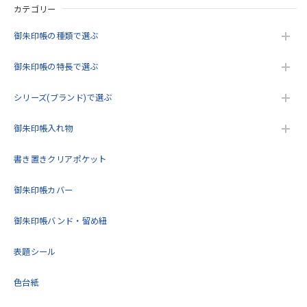
カテゴリー
この度は当店をご利用いただきありがとうござ
います。 緑が品切れで申し訳ございません。 ま
御朱印帳の種類で選ぶ
た機会がありましたらよろしくお願いいたしま
す。
御朱印帳の特長で選ぶ
シリーズ(ブランド)で選ぶ
うるわしき御朱印帳 花七宝(クリーム) 大判サイズ
御朱印帳入れ物
2026/05/17
書き置きクリアポケット
こんにちは。今回2回目の購入をさせていただきました。こ
御朱印帳カバー
の度も迅速で丁寧な対応をいただきありがとうございまし
た。再入荷待ちをしていた商品を購入できてとても嬉しいで
す。これから大切に使用します！
御朱印帳バンド・留め紐
表題シール
この度は当店をご利用いただきありがとうござ
います。 再度のご購入誠にありがとうございま
色台紙
す。 また機会がありましたらよろしくお願いい
たします。