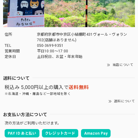
いいたします。
「御朱印帳を華やかに彩る」御朱印帳 水引ゴムバンド
住所
京都府京都市中京区小結棚町431ヴォール・ヴォラン
薄萌葱
702(店舗はありません)
2026/04/27
TEL
050-3699-9351
営業時間
平日10:00～17:00
定休日
土日祝日、お盆・年末年始
とても素敵な商品でした。 大切に使いたいと思います。 有
難うございました^ ^
当店について
送料について
この度は当店をご利用いただきありがとうござ
税込み 5,000円以上の購入で
送料無料
います。 お気に入りいただけてよかったです。
また機会がありましたらよろしくお願いいたし
※北海道・沖縄・離島など一部地域を除く
ます。
送料について
お支払い方法について
次の方法がご利用いただけます。
「御朱印を貼らずに収納」御朱印ホルダー 書き置き用 ポケット 見開きサイズ 桜づくし(紺)
PAY ID あと払い
クレジットカード
Amazon Pay
2026/03/19