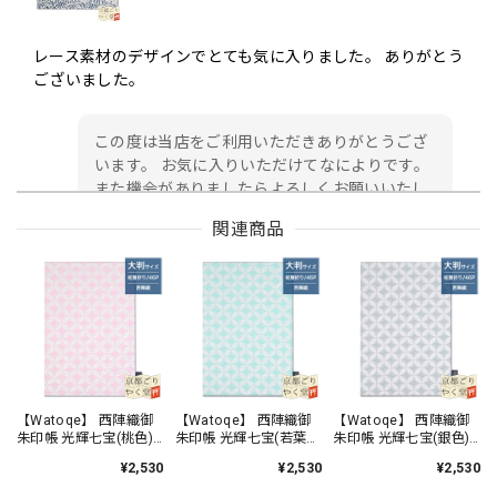
レース素材のデザインでとても気に入りました。 ありがとう
ございました。
この度は当店をご利用いただきありがとうござ
います。 お気に入りいただけてなによりです。
また機会がありましたらよろしくお願いいたし
ます。
関連商品
御朱印帳 京都 金襴 龍虎(黒)大判サイズ
2026/05/24
初めて注文しました。 早速 届きました。 ありがとうござ
います。 日本伝統 西陣金襴の御朱印帳✨ 黒地に金銀糸の 龍
【Watoqe】 西陣織御
【Watoqe】 西陣織御
【Watoqe】 西陣織御
朱印帳 光輝七宝(桃色)
朱印帳 光輝七宝(若葉
朱印帳 光輝七宝(銀色)
虎デザイン豪華で美しい✨ 緑地の御朱印帳が欲しかったので
大判サイズ
色) 大判サイズ
大判サイズ
すが 残念。黒地も最高😀
¥2,530
¥2,530
¥2,530