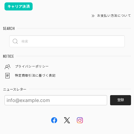
キャリア決済
お支払い方法について
あいらしき御朱印帳 京の鳥獣戯画(白) 大判サイズ
SEARCH
2026/03/12
注文から２日後にはもう手元に届きました❗ ものすごく速い
対応で、びっくりしました ありがとうございました あと、
NOTICE
御朱印ポケット３枚入りが余分に入ってました これはお寺
参りするといろんな資料がもらえるので、そういうものを入
プライバシーポリシー
れるのに便利そうでとても有難いです
特定商取引法に基づく表記
この度は当店をご利用いただきありがとうござ
ニュースレター
います。 また機会がありましたらよろしくお願
登録
いいたします。
「御朱印を貼らずに収納」御朱印ホルダー 書き置き用 ポケット 標準サイズ 市松(墨色)
2026/03/03