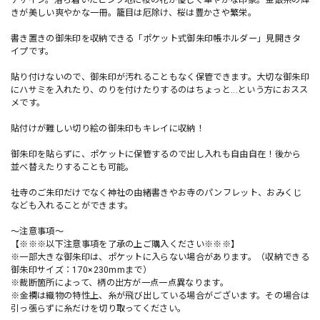
デザイン。落ち着いたピンク地に桜の花が優しく華やかな印象。金銀糸の輝
きが美しい爽やかな一冊。籠目は厄除け、桜は豊かさや繁栄。
書き置きの御朱印を収納できる「ポケット式御朱印帳ホルダー」見開きタ
イプです。
貼り付けないので、御朱印が汚れることもなく保管できます。大切な御朱印
にハサミを入れたり、のりを付けたりするのはちょっと...という方におスス
メです。
貼付けが難しい切り絵の御朱印もキレイに収納！
御朱印を貼らずに、ポケットに保管するので出し入れも自由自在！後から
並べ替えたりすることも可能。
社寺のご朱印だけでなく神社の由緒書きやお寺のパンフレット、おみくじ
なども入れることができます。
～注意事項～
【※※※以下注意事項を了承の上ご購入ください※※※】
※一部大きな御朱印は、ポケットに入らない場合があります。（収納できる
御朱印サイズ：170×230mmまで）
※裁断箇所によって、柄の出方が一点一点異なります。
※金襴は織物の特性上、糸が飛び出している場合がございます。その場合は
引っ張らずに糸だけを切り取ってください。