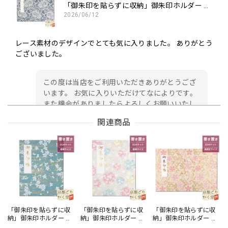
「御朱印を貼らずに収納」御朱印ホルダー 書き置き用 ポケット 見開きサイズ フラワーレース(紺)
2026/06/12
レース素材のデザインでとても気に入りました。 ありがとう
ございました。
この度は当店をご利用いただきありがとうござ
います。 お気に入りいただけてなによりです。
また機会がありましたらよろしくお願いいたし
ます。
関連商品
御朱印帳 京都 金襴 龍虎(黒)大判サイズ
2026/05/24
初めて注文しました。 早速 届きました。 ありがとうござ
います。 日本伝統 西陣金襴の御朱印帳✨ 黒地に金銀糸の 龍
「御朱印を貼らずに収
「御朱印を貼らずに収
「御朱印を貼らずに収
納」御朱印ホルダー 書
納」御朱印ホルダー 書
納」御朱印ホルダー 書
虎デザイン豪華で美しい✨ 緑地の御朱印帳が欲しかったので
き置き用 ポケット 標準
き置き用 ポケット 標準
き置き用 ポケット 見開