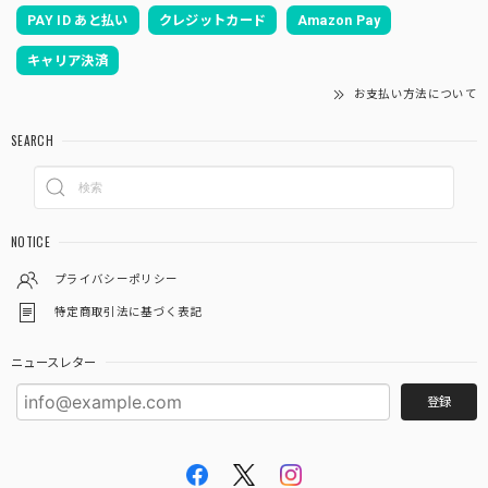
「御朱印を貼らずに収納」御朱印ホルダー 書き置き用 ポケット 見開きサイズ 桜づくし(紺)
PAY ID あと払い
クレジットカード
Amazon Pay
2026/03/19
キャリア決済
お支払い方法について
あいらしき御朱印帳 京の鳥獣戯画(白) 大判サイズ
SEARCH
2026/03/12
注文から２日後にはもう手元に届きました❗ ものすごく速い
対応で、びっくりしました ありがとうございました あと、
NOTICE
御朱印ポケット３枚入りが余分に入ってました これはお寺
参りするといろんな資料がもらえるので、そういうものを入
プライバシーポリシー
れるのに便利そうでとても有難いです
特定商取引法に基づく表記
この度は当店をご利用いただきありがとうござ
ニュースレター
います。 また機会がありましたらよろしくお願
登録
いいたします。