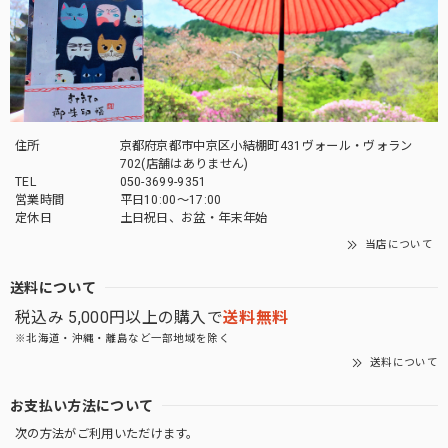
この度は当店をご利用いただきありがとうござ
います。 また機会がありましたらよろしくお願
いいたします。
「御朱印帳を華やかに彩る」御朱印帳 水引ゴムバンド
住所
京都府京都市中京区小結棚町431ヴォール・ヴォラン
薄萌葱
702(店舗はありません)
2026/04/27
TEL
050-3699-9351
営業時間
平日10:00～17:00
定休日
土日祝日、お盆・年末年始
とても素敵な商品でした。 大切に使いたいと思います。 有
難うございました^ ^
当店について
送料について
この度は当店をご利用いただきありがとうござ
税込み 5,000円以上の購入で
送料無料
います。 お気に入りいただけてよかったです。
また機会がありましたらよろしくお願いいたし
※北海道・沖縄・離島など一部地域を除く
ます。
送料について
お支払い方法について
次の方法がご利用いただけます。