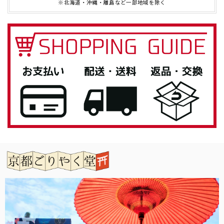
※北海道・沖縄・離島など一部地域を除く
とても素敵な商品でした！自分用に欲しく購入です(*^^*)
この度は当店をご利用いただきありがとうござ
います。 お気に入りいただけてよかったです。
また機会がありましたらよろしくお願いいたし
ます。
「御朱印帳を華やかに彩る」御朱印帳 水引ゴムバンド
銀色
2026/04/27
息子へのプレゼントとして購入しました。 男性なのでシン
プルが良いと思い選びましたが、私もとても気に入ってしま
いました。 女性の方にもお勧めです。 有難うございまし
た。