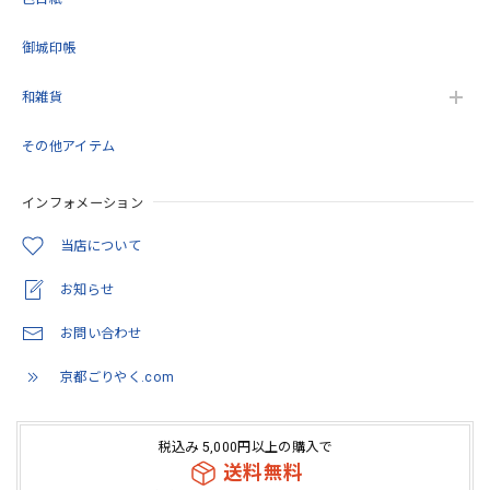
す。 また機会がありましたらよろしくお願いい
たします。
御城印帳
和雑貨
御朱印帳 京都 金襴 光彩梅(薄緑)大判サイズ
その他アイテム
2026/05/11
インフォメーション
とても綺麗でした。 いろんな思いを…COLORで観た価値に
変わってたように… 隙間を穴埋めするような感覚が安心感
当店について
に。 繋がってるように思います。
お知らせ
この度は当店をご利用いただきありがとうござ
お問い合わせ
います。 また機会がありましたらよろしくお願
いいたします。
京都ごりやく.com
税込み 5,000円以上の購入で
「御朱印を貼らずに収納」御朱印ホルダー 書き置き用 ポケット 標準サイズ 流れ藤に梅(紺)
送料無料
2026/05/07