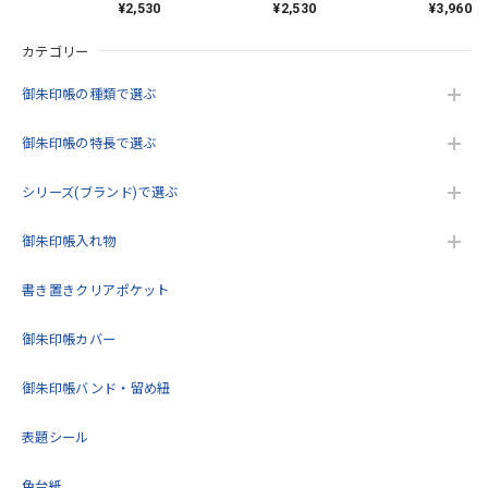
すが 残念。黒地も最高😀
¥2,530
¥2,530
¥3,960
サイズ 寒桜に金霞(青
サイズ 淡色丸模様に桜
きサイズ 籠目文様に桜
緑)
(クリーム)
(クリーム)
カテゴリー
この度は当店をご利用いただきありがとうござ
います。 緑が品切れで申し訳ございません。 ま
御朱印帳の種類で選ぶ
た機会がありましたらよろしくお願いいたしま
す。
御朱印帳の特長で選ぶ
シリーズ(ブランド)で選ぶ
うるわしき御朱印帳 花七宝(クリーム) 大判サイズ
御朱印帳入れ物
2026/05/17
書き置きクリアポケット
こんにちは。今回2回目の購入をさせていただきました。こ
御朱印帳カバー
の度も迅速で丁寧な対応をいただきありがとうございまし
た。再入荷待ちをしていた商品を購入できてとても嬉しいで
す。これから大切に使用します！
御朱印帳バンド・留め紐
表題シール
この度は当店をご利用いただきありがとうござ
います。 再度のご購入誠にありがとうございま
色台紙