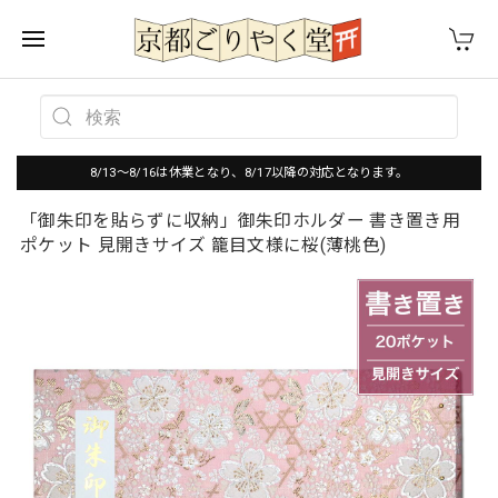
8/13～8/16は休業となり、8/17以降の対応となります。
「御朱印を貼らずに収納」御朱印ホルダー 書き置き用
ポケット 見開きサイズ 籠目文様に桜(薄桃色)