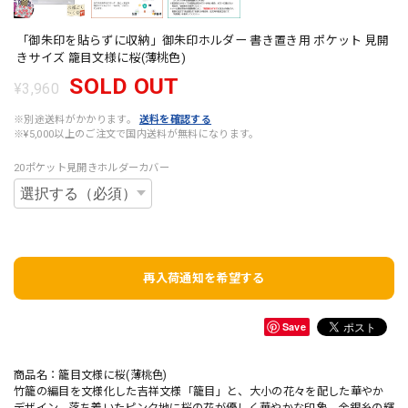
「御朱印を貼らずに収納」御朱印ホルダー 書き置き用 ポケット 見開
きサイズ 籠目文様に桜(薄桃色)
SOLD OUT
¥3,960
※別途送料がかかります。
送料を確認する
※¥5,000以上のご注文で国内送料が無料になります。
20ポケット見開きホルダーカバー
再入荷通知を希望する
Save
商品名：籠目文様に桜(薄桃色)
竹籠の編目を文様化した吉祥文様「籠目」と、大小の花々を配した華やか